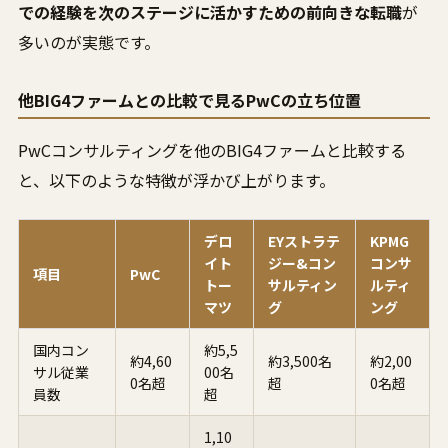
での経験を次のステージに活かすための前向きな転職
が
多いのが実態です。
他BIG4ファームとの比較で見るPwCの立ち位置
PwCコンサルティングを他のBIG4ファームと比較する
と、以下のような特徴が浮かび上がります。
デロ
EYストラテ
KPMG
イト
ジー&コン
コンサ
項目
PwC
トー
サルティン
ルティ
マツ
グ
ング
国内コン
約5,5
約4,60
約3,500名
約2,00
サル従業
00名
0名超
超
0名超
員数
超
1,10