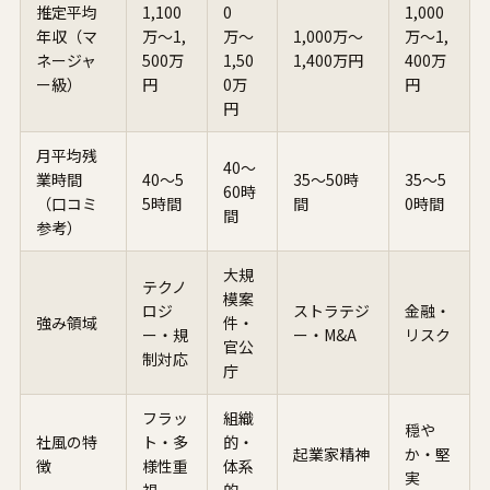
推定平均
1,100
0
1,000
年収（マ
万〜1,
万〜
1,000万〜
万〜1,
ネージャ
500万
1,50
1,400万円
400万
ー級）
円
0万
円
円
月平均残
40〜
業時間
40〜5
35〜50時
35〜5
60時
（口コミ
5時間
間
0時間
間
参考）
大規
テクノ
模案
ロジ
ストラテジ
金融・
強み領域
件・
ー・規
ー・M&A
リスク
官公
制対応
庁
フラッ
組織
穏や
社風の特
ト・多
的・
起業家精神
か・堅
徴
様性重
体系
実
視
的