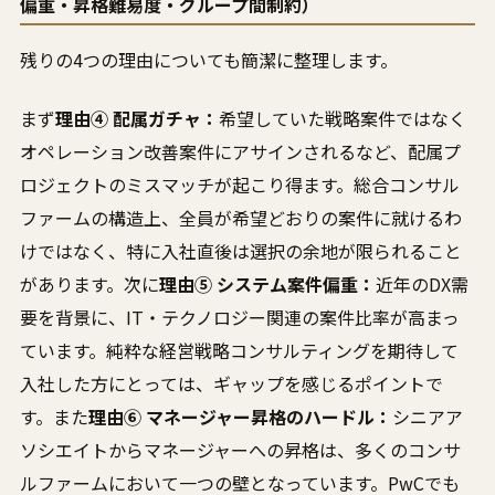
偏重・昇格難易度・グループ間制約）
残りの4つの理由についても簡潔に整理します。
まず
理由④ 配属ガチャ：
希望していた戦略案件ではなく
オペレーション改善案件にアサインされるなど、配属プ
ロジェクトのミスマッチが起こり得ます。総合コンサル
ファームの構造上、全員が希望どおりの案件に就けるわ
けではなく、特に入社直後は選択の余地が限られること
があります。次に
理由⑤ システム案件偏重：
近年のDX需
要を背景に、IT・テクノロジー関連の案件比率が高まっ
ています。純粋な経営戦略コンサルティングを期待して
入社した方にとっては、ギャップを感じるポイントで
す。また
理由⑥ マネージャー昇格のハードル：
シニアア
ソシエイトからマネージャーへの昇格は、多くのコンサ
ルファームにおいて一つの壁となっています。PwCでも