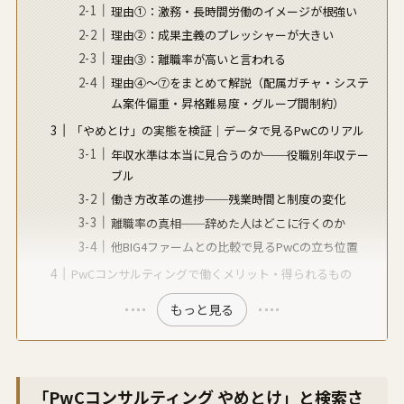
理由①：激務・長時間労働のイメージが根強い
理由②：成果主義のプレッシャーが大きい
理由③：離職率が高いと言われる
理由④〜⑦をまとめて解説（配属ガチャ・システ
ム案件偏重・昇格難易度・グループ間制約）
「やめとけ」の実態を検証｜データで見るPwCのリアル
年収水準は本当に見合うのか──役職別年収テー
ブル
働き方改革の進捗──残業時間と制度の変化
離職率の真相──辞めた人はどこに行くのか
他BIG4ファームとの比較で見るPwCの立ち位置
PwCコンサルティングで働くメリット・得られるもの
もっと見る
「PwCコンサルティング やめとけ」と検索さ