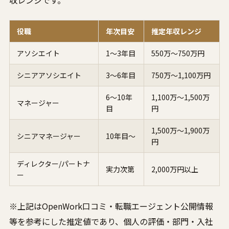
収レンジです。
役職
年次目安
推定年収レンジ
アソシエイト
1〜3年目
550万〜750万円
シニアアソシエイト
3〜6年目
750万〜1,100万円
6〜10年
1,100万〜1,500万
マネージャー
目
円
1,500万〜1,900万
シニアマネージャー
10年目〜
円
ディレクター/パートナ
実力次第
2,000万円以上
ー
※上記はOpenWork口コミ・転職エージェント公開情報
等を参考にした推定値であり、個人の評価・部門・入社