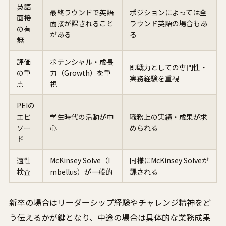
英語
最終ラウンドで英語
ポジションによっては全
面接
面接が課されること
ラウンド英語の場合もあ
の有
がある
る
無
評価
ポテンシャル・成長
即戦力としての専門性・
の重
力（Growth）を重
実務経験を重視
点
視
PEIの
エピ
学生時代の活動が中
職務上の実績・成果が求
ソー
心
められる
ド
適性
McKinsey Solve（I
同様にMcKinsey Solveが
検査
mbellus）が一般的
課される
新卒の場合はリーダーシップ経験やチャレンジ精神をど
う伝えるかが鍵となり、中途の場合は具体的な業務成果