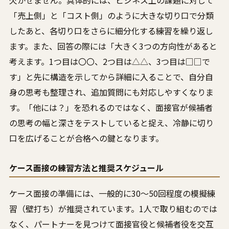
欠かせません。具体的には、ビジネス上の課題に対して
「売上側」と「コスト側」のように大きな切り口で分類
したあと、各切り口をさらに細分化する練習を繰り返し
ます。また、回答の際には「大きく3つの方向性があると
考えます。1つ目は〇〇、2つ目は△△、3つ目は□□で
す」と先に構造を示してから詳細に入ることで、自分自
身の思考も整理され、追加質問にも対応しやすくなりま
す。「他には？」を恐れるのではなく、面接官が候補者
の思考の幅と深さをテストしていると捉え、冷静に切り
口を広げることが合格への鍵となります。
ケース面接の練習方法と推奨スケジュール
ケース面接の準備には、一般的に30〜50回程度の模擬練
習（壁打ち）が推奨されています。1人で取り組むのでは
なく、パートナーを見つけて面接官役と候補者役を交互