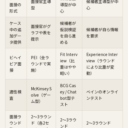
面接官主導
候補者主導型が中
面接の
導型が中
型
心
形式
心
ケース
候補者が
面接官がグ
中の追
仮説検証
候補者が自ら情報
ラフや表を
加デー
を自ら進
を要求
提示
タ提供
める
Fit Interv
Experience Inter
ビヘイ
PEI（全ラ
iew（比
view（ラウンド
ビア面
ウンドで実
重はやや
により比重が変
接
施）
軽い）
動）
BCG Cas
McKinsey S
適性検
ey / Chat
ベインのオンライ
olve（ゲー
査
bot型テ
ンテスト
ム型）
スト
面接ラ
2〜3ラウン
2〜3ラウ
ウンド
ド（各2セ
2〜3ラウンド
ンド