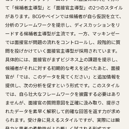
て「候補者主導型」と「面接官主導型」の2つのスタイル
があります。BCGやベインでは候補者が自ら仮説を立て、
分析のフレームワークを提示し、ディスカッションをリ
ードする候補者主導型が主流です。一方、マッキンゼー
では面接官が問題の流れをコントロールし、段階的に質
問を投げかけていく面接官主導型が採用されています。
具体的には、面接官がまずビジネス上の課題を提示し、
候補者がそれに対する初期的な考えを述べたあと、面接
官が「では、このデータを見てください」と追加情報を
提供し、次の分析を促すという形式です。このスタイル
では、自ら壮大なフレームワークを披露する必要はあり
ませんが、面接官の質問意図を正確に汲み取り、提示さ
れたデータを素早く解釈して的確な回答を返す力が求め
られます。受け身に見えるスタイルですが、実際には瞬
発力と思考の柔軟性がより厳しく試される形式です。