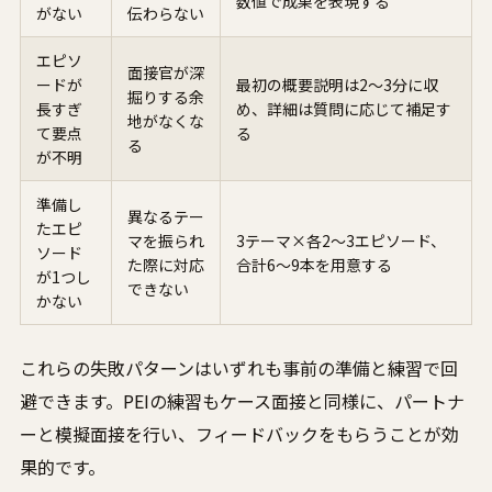
数値で成果を表現する
がない
伝わらない
エピソ
面接官が深
ードが
最初の概要説明は2〜3分に収
掘りする余
長すぎ
め、詳細は質問に応じて補足す
地がなくな
て要点
る
る
が不明
準備し
異なるテー
たエピ
マを振られ
3テーマ×各2〜3エピソード、
ソード
た際に対応
合計6〜9本を用意する
が1つし
できない
かない
これらの失敗パターンはいずれも事前の準備と練習で回
避できます。PEIの練習もケース面接と同様に、パートナ
ーと模擬面接を行い、フィードバックをもらうことが効
果的です。