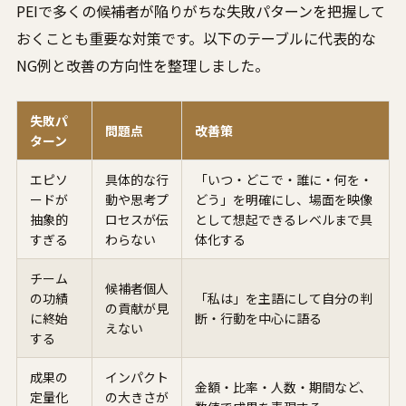
PEIで多くの候補者が陥りがちな失敗パターンを把握して
おくことも重要な対策です。以下のテーブルに代表的な
NG例と改善の方向性を整理しました。
失敗パ
問題点
改善策
ターン
エピソ
具体的な行
「いつ・どこで・誰に・何を・
ードが
動や思考プ
どう」を明確にし、場面を映像
抽象的
ロセスが伝
として想起できるレベルまで具
すぎる
わらない
体化する
チーム
候補者個人
の功績
「私は」を主語にして自分の判
の貢献が見
に終始
断・行動を中心に語る
えない
する
成果の
インパクト
金額・比率・人数・期間など、
定量化
の大きさが