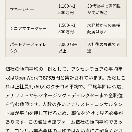
1,100〜1,
30代後半で専門性
マネージャー
500万円
が高い場合
1,500〜1,
未経験からの直接
シニアマネージャー
800万円
配属はまれ
パートナー／ディレ
2,000万円
入社後の昇進で到
クター
以上
達
個社の傾向平均の一例として、アクセンチュアの平均年
収はOpenWorkで
875万円
と集計されています。ただしこ
れは正社員3,760人のクチコミ平均で、平均年齢は32歳、
アナリストからマネージング・ディレクターまで全職位
を含む数値です。人数の多いアナリスト・コンサルタン
ト層が平均を押し下げるため、職位を分けて見る必要が
あります。この値は当該ファーム個社の傾向平均であっ
て、コンサル業界全体の平均ではない点にご留意くださ