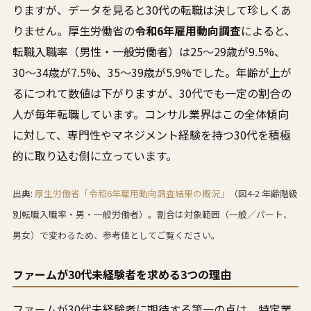
りますが、データを見ると30代の転職は決して珍しくあ
りません。厚生労働省の
令和6年雇用動向調査
によると、
転職入職率（男性・一般労働者）は25〜29歳が9.5%、
30〜34歳が7.5%、35〜39歳が5.9%でした。年齢が上が
るにつれて数値は下がりますが、30代でも一定の割合の
人が毎年転職しています。コンサル業界はこの全体傾向
に対して、専門性やマネジメント経験を持つ30代を積極
的に取り込む側に立っています。
出典:
厚生労働省「令和6年雇用動向調査結果の概況」
（図4-2 年齢階級
別転職入職率・男・一般労働者）。割合は対象範囲（一般／パート、
男女）で変わるため、参考値としてご覧ください。
ファームが30代未経験者を求める3つの理由
ファームが30代未経験者に期待する第一の点は、特定業