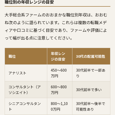
職位別の年収レンジの目安
大手総合系ファームのおおまかな職位別年収は、おおむ
ね次のように語られています。これらは複数の転職メデ
ィアや口コミに基づく目安であり、ファームや評価によ
って幅が出る点に注意してください。
年収レン
職位
30代の配属可能性
ジの目安
450〜600
30代前半で一部あ
アナリスト
万円
り
コンサルタント（ア
600〜800
30代前半で多い
ソシエイト）
万円
シニアコンサルタン
800〜1,10
30代前半〜後半で
ト
0万円
可能性あり