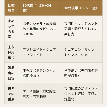
比較
30代前半（30〜34
30代後半（35〜39歳）
項目
歳）
求め
ポテンシャル・成長意
専門性・マネジメント
られ
欲・基礎的なビジネス
実績・即戦力としての
る要
スキル
実行力
素
主な
アソシエイト〜シニア
シニアコンサルタン
採用
アソシエイト
ト〜マネージャー
職位
難易
中程度（ポテンシャル
やや高い（専門性の証
度の
採用枠あり）
明が必要）
目安
選考
専門領域の深さ・マネ
ケース面接・論理的思
での
ジメント経験・実績の
考力・志望動機
重点
定量化