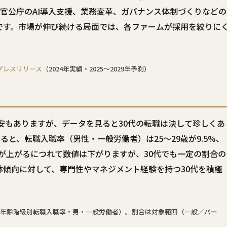
や官公庁のAI導入支援、業務変革、ガバナンス体制づくりなどの
です。市場が伸び続ける局面では、各ファームが採用を絞りに
。
」プレスリリース
（2024年実績・2025〜2029年予測）
安もありますが、データを見ると30代の転職は決して珍しくあ
ると、転職入職率（男性・一般労働者）は25〜29歳が9.5%、
た。年齢が上がるにつれて数値は下がりますが、30代でも一定の割合の
体傾向に対して、専門性やマネジメント経験を持つ30代を積極
-2 年齢階級別転職入職率・男・一般労働者）。割合は対象範囲（一般／パー