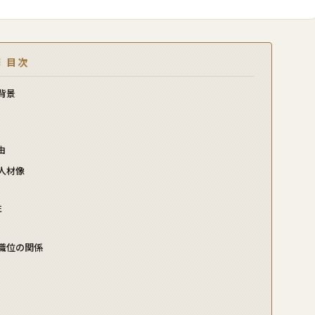
目次
背景
由
人材像
性
職位の関係