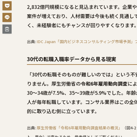
2,832億円規模になると見込まれています。企業
案件が増えており、人材需要は今後も続く見通し
く、未経験者にもチャンスが回りやすくなります
出典:
IDC Japan「国内ビジネスコンサルティング市場予測
30代の転職入職率データから見る現実
「30代の転職そのものが難しいのでは」という不
りません。厚生労働省の
令和6年雇用動向調査
によ
30〜34歳が7.5%、35〜39歳が5.9%でし
人が毎年転職しています。コンサル業界はこの全
的に取り込む側に立っています。
出典:
厚生労働省「令和6年雇用動向調査結果の概況」
（図4
ト、男女）で変わるため、参考値としてご覧ください。