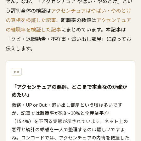
せん。なお、「アクセンチュア やばい・やめとけ」とい
う評判全体の検証は
アクセンチュアはやばい・やめとけ
の真相を検証した記事
、離職率の数値は
アクセンチュア
の離職率を検証した記事
にまとめています。本記事は
「クビ・退職勧告・不祥事・追い出し部屋」に絞ってお
伝えします。
PR
「アクセンチュアの悪評、どこまで本当なのか確か
めたい」
激務・UP or Out・追い出し部屋という噂は多いです
が、記事では離職率が約8〜10%と全産業平均
（15.4%）を下回る実態が示されています。ネット上の
悪評と統計の乖離を一人で整理するのは難しいですよ
ね。コンコードでは、アクセンチュアの内情を把握した