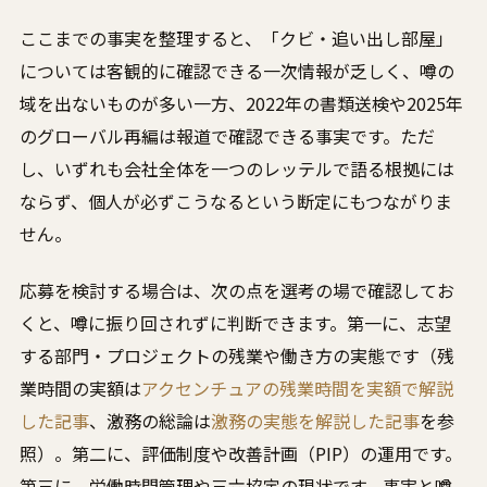
ここまでの事実を整理すると、「クビ・追い出し部屋」
については客観的に確認できる一次情報が乏しく、噂の
域を出ないものが多い一方、2022年の書類送検や2025年
のグローバル再編は報道で確認できる事実です。ただ
し、いずれも会社全体を一つのレッテルで語る根拠には
ならず、個人が必ずこうなるという断定にもつながりま
せん。
応募を検討する場合は、次の点を選考の場で確認してお
くと、噂に振り回されずに判断できます。第一に、志望
する部門・プロジェクトの残業や働き方の実態です（残
業時間の実額は
アクセンチュアの残業時間を実額で解説
した記事
、激務の総論は
激務の実態を解説した記事
を参
照）。第二に、評価制度や改善計画（PIP）の運用です。
第三に、労働時間管理や三六協定の現状です。事実と噂