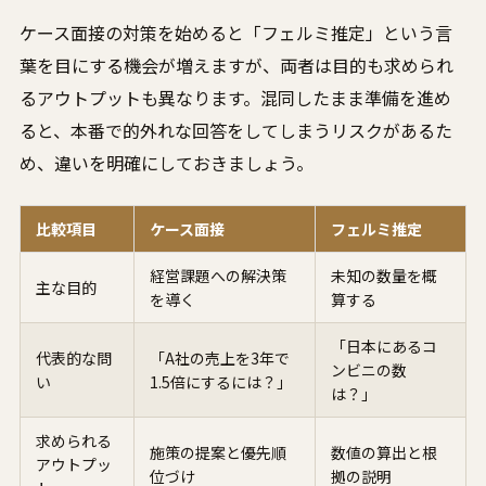
ケース面接の対策を始めると「フェルミ推定」という言
葉を目にする機会が増えますが、両者は目的も求められ
るアウトプットも異なります。混同したまま準備を進め
ると、本番で的外れな回答をしてしまうリスクがあるた
め、違いを明確にしておきましょう。
比較項目
ケース面接
フェルミ推定
経営課題への解決策
未知の数量を概
主な目的
を導く
算する
「日本にあるコ
代表的な問
「A社の売上を3年で
ンビニの数
い
1.5倍にするには？」
は？」
求められる
施策の提案と優先順
数値の算出と根
アウトプッ
位づけ
拠の説明