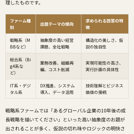
理したものです。
ファーム種
求められる回答の特
出題テーマの傾向
別
徴
戦略系（M
抽象度の高い経営
構造化の美しさ、仮
BBなど）
課題、全社戦略
説の独自性
総合系（Bi
業務改善、組織再
実現可能性の高さ、
g4系な
編、コスト削減
実行計画の具体性
ど）
IT系・デジ
DX推進、システム
技術理解とビジネス
タル系
導入、データ活用
価値の接続
戦略系ファームでは「あるグローバル企業の10年後の成
長戦略を描いてください」といった高い抽象度のお題が
出されることが多く、仮説の切れ味やロジックの明快さ