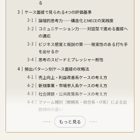
る
ケース面接で見られる4つの評価基準
論理的思考力——構造化とMECEの実践度
コミュニケーション力——対話型で進める面接へ
の適応
ビジネス感覚と仮説の質——現実性のある打ち手
を出せるか
思考のスピードとプレッシャー耐性
頻出パターン別ケース面接の攻略法
売上向上・利益改善系ケースの考え方
新規事業・市場参入系ケースの考え方
社会課題・公共政策系ケースの考え方
ファーム種別（戦略系・総合系・IT系）による出
題傾向の違い
もっと見る