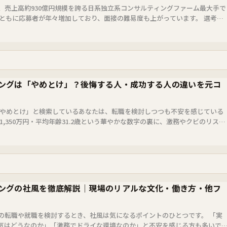
、売上高約930億円規模を誇る日系独立系コンサルティングファーム最大手で
途ともに応募者が年々増加しており、面接の難易度も上がっています。 選考で
れる...
ングは「やめとけ」？後悔する人・成功する人の違いを元コ
 やめとけ」と検索しているあなたは、転職を検討しつつも不安を感じている
1,350万円・平均年齢31.2歳という華やかな数字の裏に、激務やクビのリスク
記事...
ングの社風を徹底解説｜現場のリアルな文化・働き方・他フ
の転職や就職を検討するとき、社風は気になるポイントのひとつです。 「実
気はどうなのか」「激務でドライな環境なのか」と不安を感じる方も多いで