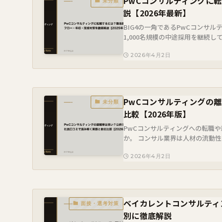
PwCコンサルティングに
未分類
説【2026年最新】
BIG4の一角であるPwCコンサ
1,000名規模の中途採用を継続
率は高く、ケース面接をはじめとする
2026年4月2日
PwCコンサルティングの
未分類
比較【2026年版】
PwCコンサルティングへの転職
か。 コンサル業界は人材の流動性
率が高い＝ブラック企業」と短絡的に
2026年4月2日
ベイカレントコンサルティ
面接・選考対策
別に徹底解説