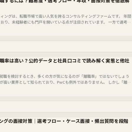
転職するには？難易度・選考フロー・年収・面接対策を徹底解
ルティングは、転職市場で高い人気を誇るコンサルティングファームです。 年間
しており、未経験者にも門戸を開いている点が注目されています。 一方で選考倍
独自...
離職率は高い？公的データと社員口コミで読み解く実態と他社
や就職を検討するとき、多くの方が気になるのが「離職率」ではないでしょう
が高い業界として知られており、PwCも例外ではありません。 しかし「離職
判断す...
ングの面接対策｜選考フロー・ケース面接・頻出質問を段階