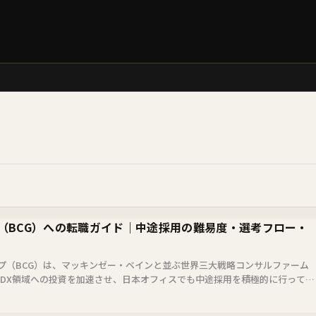
（BCG）への転職ガイド｜中途採用の難易度・選考フロー・
プ（BCG）は、マッキンゼー・ベインと並ぶ世界三大戦略コンサルファーム
I・DX領域への投資を加速させ、日本オフィスでも中途採用を積極的に行ってい
」「ケー...