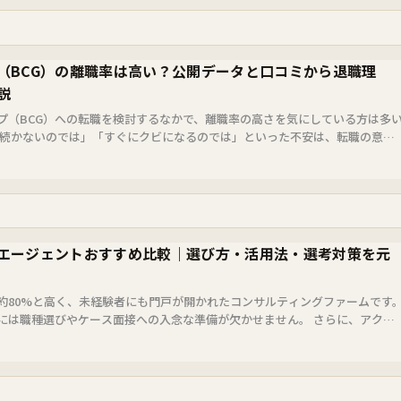
（BCG）の離職率は高い？公開データと口コミから退職理
説
プ（BCG）への転職を検討するなかで、離職率の高さを気にしている方は多
で続かないのでは」「すぐにクビになるのでは」といった不安は、転職の意思
、BC...
エージェントおすすめ比較｜選び方・活用法・選考対策を元
約80%と高く、未経験者にも門戸が開かれたコンサルティングファームです
には職種選びやケース面接への入念な準備が欠かせません。 さらに、アクセ
を厳...